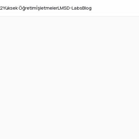
12
Yüksek Öğretim
İşletmeler
LMS
D-Labs
Blog
niz
 İyi
yle Aynı