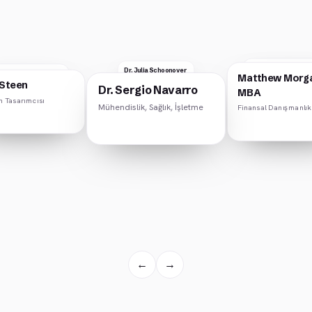
Daniella B.
Dr. Julia Schoonover
 Andrew Salisbury
Matthew Morg
Breinbauer, MSc
Sosyoloji
Steen
Dr. Sergio Navarro
ayar Bilimi
MBA
Çevre Ekonomisi
n Tasarımcısı
Mühendislik, Sağlık, İşletme
Finansal Danışmanlık
←
→