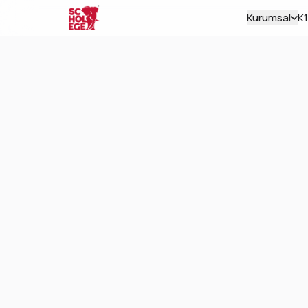
Kurumsal
K
K12 · ÜNIVERSITE · KURUMSAL
Öğrencileri
Dünyanın En
Eğitmenleri
Sınıfta