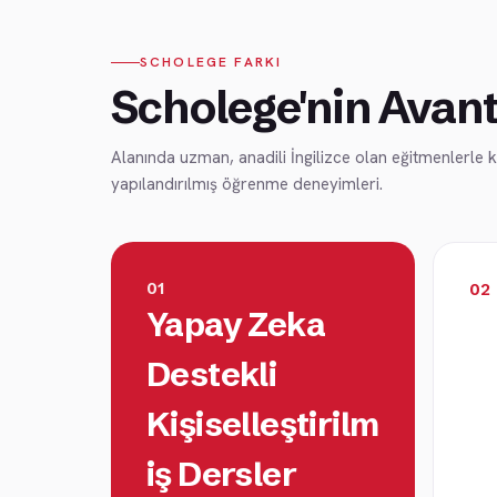
SCHOLEGE FARKI
Scholege'nin Avant
Alanında uzman, anadili İngilizce olan eğitmenlerle
yapılandırılmış öğrenme deneyimleri.
01
02
Yapay Zeka
Destekli
Kişiselleştirilm
iş Dersler