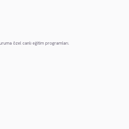
kuruma özel canlı eğitim programları.
K12 İÇIN YENI NESIL ÖĞREN
K12 Okulları
Öğrencileriniz Speaking C
öğrenir; AP, SAT ve GLEX 
üniversitelerinden mezun e